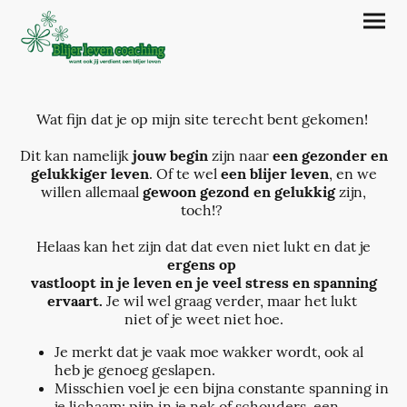
Wat fijn dat je op mijn site terecht bent gekomen!
Dit kan namelijk
jouw begin
zijn naar
een gezonder en
gelukkiger leven
. Of te wel
een blijer leven
, en we
willen allemaal
gewoon gezond en gelukkig
zijn,
toch!?
Helaas kan het zijn dat dat even niet lukt en dat je
ergens op
vastloopt in je leven en je veel stress en spanning
ervaart.
Je wil wel graag verder, maar het lukt
niet of je weet niet hoe.
Je merkt dat je vaak moe wakker wordt, ook al
heb je genoeg geslapen.
Misschien voel je een bijna constante spanning in
je lichaam: pijn in je nek of schouders, een